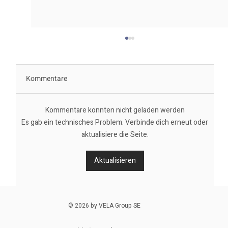
Kommentare
Kommentare konnten nicht geladen werden
Es gab ein technisches Problem. Verbinde dich erneut oder
aktualisiere die Seite.
Türsysteme in Fahrzeugen: Die
Aktualisieren
unsichtbare Präzision
© 2026 by VELA Group SE