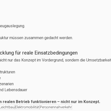
rzeugauslegung.
truktur müssen zusammen gedacht werden.
cklung für reale Einsatzbedingungen
 nicht nur das Konzept im Vordergrund, sondern die Umsetzbarkeit
trukturen
e
zenarien
und Lebensdauer
m realen Betrieb funktionieren – nicht nur im Konzept.
Leichtbau
Elektromobilität
Personennahverkehr