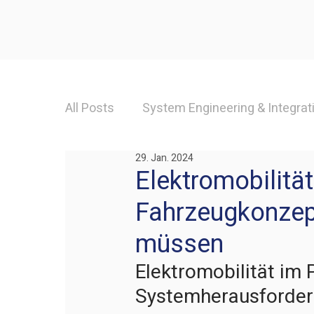
All Posts
System Engineering & Integrat
29. Jan. 2024
Qualität & Prozesse
Leichtbau Eng
Elektromobilitä
Fahrzeugkonzep
müssen
Elektromobilität im
Systemherausforde