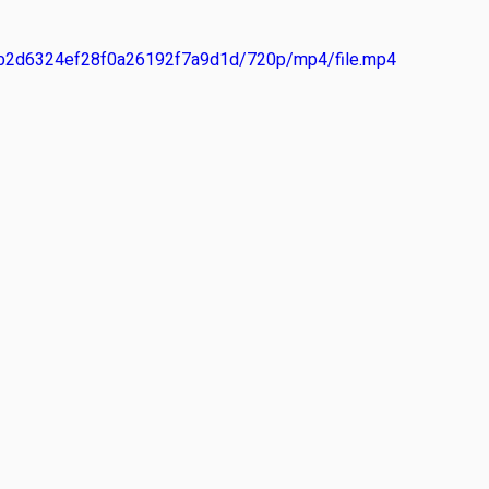
c83b2d6324ef28f0a26192f7a9d1d/720p/mp4/file.mp4