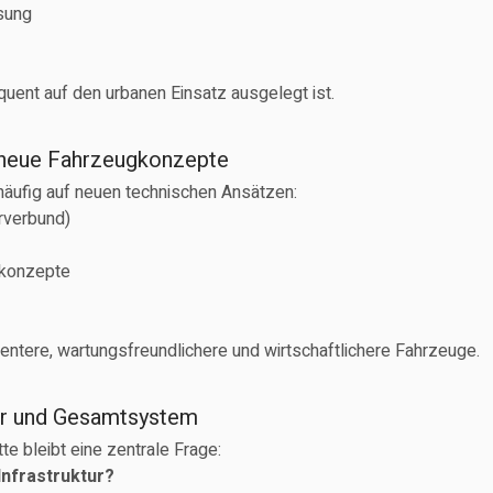
asung
uent auf den urbanen Einsatz ausgelegt ist.
 neue Fahrzeugkonzepte
äufig auf neuen technischen Ansätzen:
erverbund)
cekonzepte
n
entere, wartungsfreundlichere und wirtschaftlichere Fahrzeuge.
tur und Gesamtsystem
tte bleibt eine zentrale Frage:
Infrastruktur?