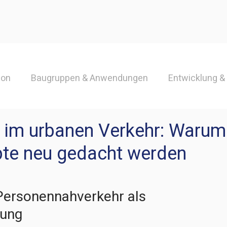
ion
Baugruppen & Anwendungen
Entwicklung 
ineering
Simulation / FEM
Fahrwerk
t im urbanen Verkehr: Warum
te neu gedacht werden
 Personennahverkehr als 
rung